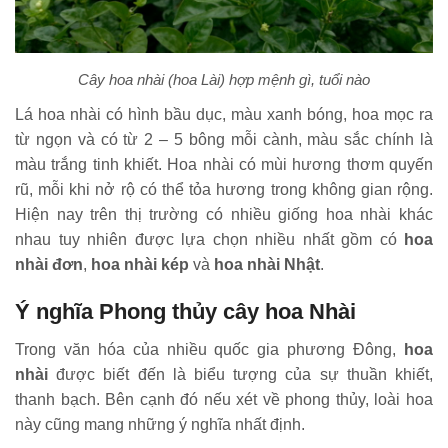
Cây hoa nhài (hoa Lài) hợp mệnh gì, tuổi nào
Lá hoa nhài có hình bầu dục, màu xanh bóng, hoa mọc ra
từ ngọn và có từ 2 – 5 bông mỗi cành, màu sắc chính là
màu trắng tinh khiết. Hoa nhài có mùi hương thơm quyến
rũ, mỗi khi nở rộ có thể tỏa hương trong không gian rộng.
Hiện nay trên thị trường có nhiều giống hoa nhài khác
nhau tuy nhiên được lựa chọn nhiều nhất gồm có
hoa
nhài đơn
,
hoa nhài kép
và
hoa nhài Nhật
.
Ý nghĩa Phong thủy cây hoa Nhài
Trong văn hóa của nhiều quốc gia phương Đông,
hoa
nhài
được biết đến là biểu tượng của sự thuần khiết,
thanh bạch. Bên cạnh đó nếu xét về phong thủy, loài hoa
này cũng mang những ý nghĩa nhất định.