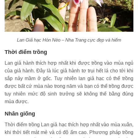
Lan Giả hạc Hòn Nèo – Nha Trang cực đẹp và hiếm
Thời điểm trồng
Lan giả hành thích hợp nhất khi được trồng vào mùa ngủ
của giả hành. Đây là lúc giả hành tơ trụi hết lá cho tới khi
sắp nảy mầm ở gốc. Tuy nhiên lan giả hạc có thể trồng
được bất cứ mùa nào trong năm và bạn có thể trồng được
tuy nhiên mức độ sinh trưởng sẽ không thể bằng đúng
mùa được.
Nhân giống
Thời điểm trồng Lan giả hạc thích hợp nhất vào mùa xuân,
khi thời tiết mát mẻ và có độ ẩm cao. Phương pháp trồng