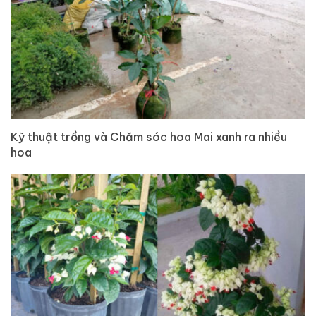
Kỹ thuật trồng và Chăm sóc hoa Mai xanh ra nhiều
hoa