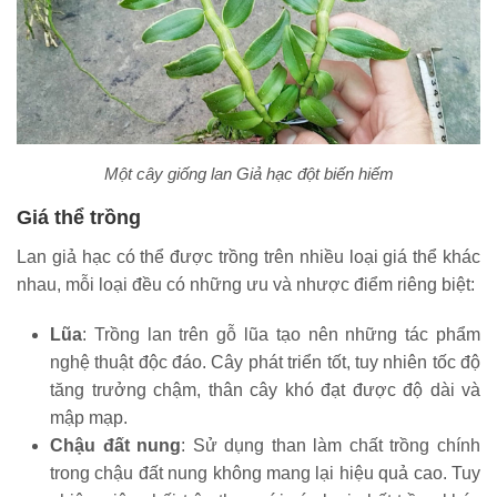
Một cây giống lan Giả hạc đột biến hiếm
Giá thể trồng
Lan giả hạc có thể được trồng trên nhiều loại giá thể khác
nhau, mỗi loại đều có những ưu và nhược điểm riêng biệt:
Lũa
: Trồng lan trên gỗ lũa tạo nên những tác phẩm
nghệ thuật độc đáo. Cây phát triển tốt, tuy nhiên tốc độ
tăng trưởng chậm, thân cây khó đạt được độ dài và
mập mạp.
Chậu đất nung
: Sử dụng than làm chất trồng chính
trong chậu đất nung không mang lại hiệu quả cao. Tuy