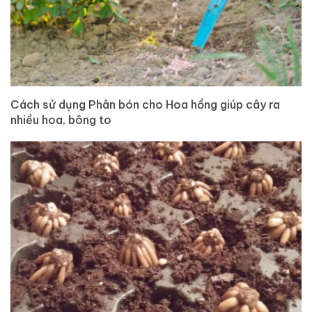
Cách sử dụng Phân bón cho Hoa hồng giúp cây ra
nhiều hoa, bông to