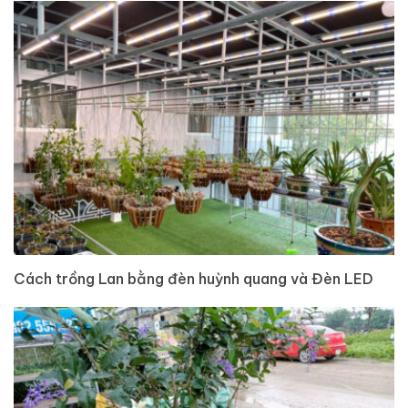
Cách trồng Lan bằng đèn huỳnh quang và Đèn LED