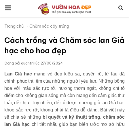
Trang chủ
→
Chăm sóc cây trồng
Cách trồng và Chăm sóc lan Giả
hạc cho hoa đẹp
Đăng bởi
quantri
lúc
27/08/2024
Lan Giả hạc
mang vẻ đẹp kiêu sa, quyến rũ, từ lâu đã
chinh phục trái tim của những người yêu lan. Những bông
hoa với màu sắc rực rỡ, hương thơm ngát, không chỉ tô
điểm cho không gian sống mà còn mang đến cảm giác thư
thái, dễ chịu. Tuy nhiên, để có được những giò lan Giả hạc
khoe sắc rực rỡ, không phải là điều dễ dàng. Bài viết này
sẽ chia sẻ những
bí quyết và kỹ thuật trồng, chăm sóc
lan Giả hạc
chi tiết nhất, giúp bạn biến ước mơ sở hữu