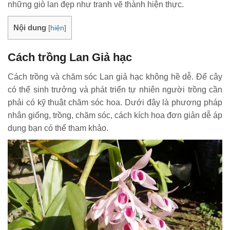
những giò lan đẹp như tranh vẽ thành hiện thực.
Nội dung
[
hiện
]
Cách trồng Lan Giả hạc
Cách trồng và chăm sóc Lan giả hạc không hề dễ. Để cây
có thể sinh trưởng và phát triển tự nhiên người trồng cần
phải có kỹ thuật chăm sóc hoa. Dưới đây là phương pháp
nhân giống, trồng, chăm sóc, cách kích hoa đơn giản dễ áp
dụng bạn có thể tham khảo.