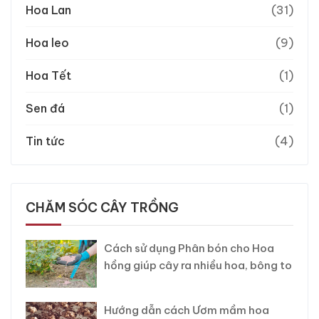
Hoa Lan
(31)
Hoa leo
(9)
Hoa Tết
(1)
Sen đá
(1)
Tin tức
(4)
CHĂM SÓC CÂY TRỒNG
Cách sử dụng Phân bón cho Hoa
hồng giúp cây ra nhiều hoa, bông to
Hướng dẫn cách Ươm mầm hoa