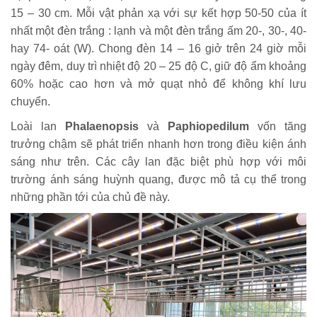
15 – 30 cm. Mỗi vật phản xạ với sự kết hợp 50-50 của ít
nhất một đèn trắng : lạnh và một đèn trắng ấm 20-, 30-, 40-
hay 74- oát (W). Chong đèn 14 – 16 giở trên 24 giờ mỗi
ngày đêm, duy trì nhiệt độ 20 – 25 độ C, giữ độ ẩm khoảng
60% hoặc cao hơn và mở quạt nhỏ để không khí lưu
chuyển.
Loài lan
Phalaenopsis
và
Paphiopedilum
vốn tăng
trưởng chậm sẽ phát triển nhanh hơn trong điều kiện ánh
sáng như trên. Các cây lan đặc biệt phù hợp với môi
trường ánh sáng huỳnh quang, được mô tả cụ thể trong
những phần tới của chủ đề này.