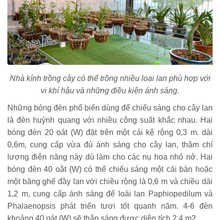
Nhà kính trồng cây có thể trồng nhiều loại lan phù hợp với
vi khí hậu và những điều kiện ánh sáng.
Những bóng đèn phổ biến dùng để chiếu sáng cho cây lan
là đèn huỳnh quang với nhiều công suất khắc nhau. Hai
bóng đèn 20 oát (W) đặt trên một cái kệ rộng 0,3 m. dài
0,6m, cung cấp vừa đủ ánh sáng cho cây lan, thậm chí
lượng điện năng này dù làm cho các nụ hoa nhỏ nở. Hai
bóng đèn 40 oât (W) có thể chiếu sáng một cái bàn hoặc
một băng ghế đầy lan với chiều rộng là 0,6 m và chiều dài
1,2 m, cung cấp ánh sáng để loài lan Paphiopedilum và
Phalaenopsis phát triển tươi tốt quanh năm. 4-6 đèn
khoảng 40 oát (W) sẽ thắp sáng được diện tích 2,4 m2.