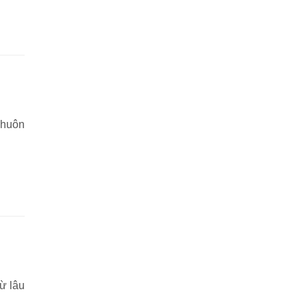
khuôn
ừ lâu