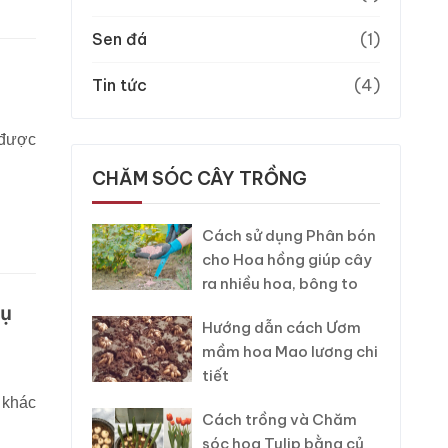
Sen đá
(1)
Tin tức
(4)
 được
CHĂM SÓC CÂY TRỒNG
Cách sử dụng Phân bón
cho Hoa hồng giúp cây
ra nhiều hoa, bông to
hụ
Hướng dẫn cách Ươm
mầm hoa Mao lương chi
tiết
 khác
Cách trồng và Chăm
sóc hoa Tulip bằng củ