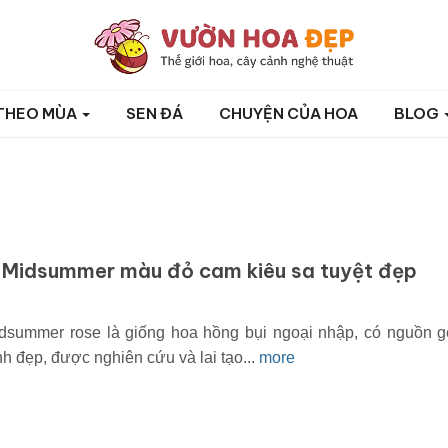
THEO MÙA
SEN ĐÁ
CHUYỆN CỦA HOA
BLOG
 Midsummer màu đỏ cam kiêu sa tuyệt đẹp
summer rose là giống hoa hồng bụi ngoại nhập, có nguồn g
h đẹp, được nghiên cứu và lai tạo...
more