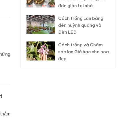
đơn giản tại nhà
Cách trồng Lan bằng
đèn huỳnh quang và
Đèn LED
Cách trồng và Chăm
sóc lan Giả hạc cho hoa
những
đẹp
t
 thắm