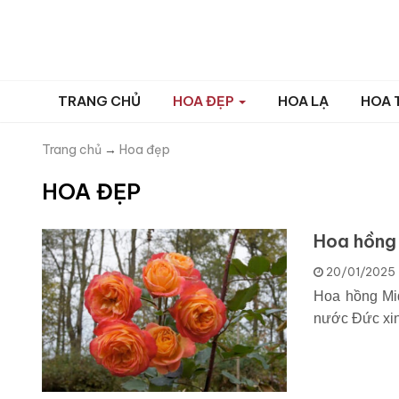
TRANG CHỦ
HOA ĐẸP
HOA LẠ
HOA 
Trang chủ
→
Hoa đẹp
HOA ĐẸP
Hoa hồng
20/01/2025
Hoa hồng Mid
nước Đức xin