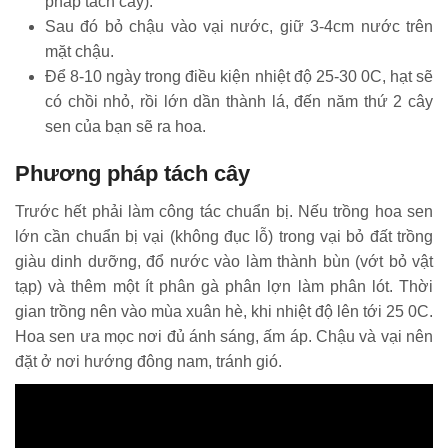
pháp tách cây).
Sau đó bỏ chậu vào vại nước, giữ 3-4cm nước trên
mặt chậu.
Để 8-10 ngày trong điều kiện nhiệt độ 25-30 0C, hạt sẽ
có chồi nhỏ, rồi lớn dần thành lá, đến năm thứ 2 cây
sen của bạn sẽ ra hoa.
Phương pháp tách cây
Trước hết phải làm công tác chuẩn bị. Nếu trồng hoa sen
lớn cần chuẩn bị vại (không đục lỗ) trong vại bỏ đất trồng
giàu dinh dưỡng, đổ nước vào làm thành bùn (vớt bỏ vật
tạp) và thêm một ít phân gà phân lợn làm phân lót. Thời
gian trồng nên vào mùa xuân hè, khi nhiệt độ lên tới 25 0C.
Hoa sen ưa mọc nơi đủ ánh sáng, ấm áp. Chậu và vại nên
đặt ở nơi hướng đông nam, tránh gió.