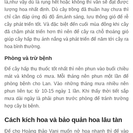
lá,như vậy dù lá rụng hết hoặc không thì vẫn sẽ đạt được
lượng hoa nhất định. Dù cây trồng đã thuần hay chưa thì
chỉ cần đáp ứng đủ độ ẩm,ánh sáng, lưu thông gió để rễ
cây phát triển tốt. Và đặc biệt đến cuối mùa đông khi cây
đã chậm phát triển hơn thì nên để cây ra chỗ thoáng gió
giúp cây hấp thụ ánh nắng và phát triển để năm tới cây ra
hoa bình thường.
Phòng và trừ bệnh
Để cây hấp thụ thuốc tốt nhất thì nên phun vào buổi chiều
mát và không có mưa. Mỗi tháng nên phun một lần để
phòng bệnh cho Lan. Vào những tháng mưa nhiều nên
phun liên tục từ 10-15 ngày 1 lần. Khi thấy thời tiết sắp
mưa dài ngày là phải phun trước phòng để tránh trường
hợp cây bị bệnh.
Cách kích hoa và bảo quản hoa lâu tàn
Để cho Hoàng thảo Vani muốn nở hoa nhanh thì để vào