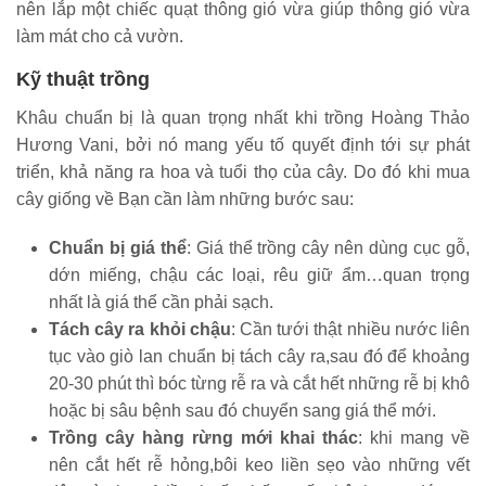
nên lắp một chiếc quạt thông gió vừa giúp thông gió vừa
làm mát cho cả vườn.
Kỹ thuật trồng
Khâu chuẩn bị là quan trọng nhất khi trồng Hoàng Thảo
Hương Vani, bởi nó mang yếu tố quyết định tới sự phát
triển, khả năng ra hoa và tuổi thọ của cây. Do đó khi mua
cây giống về Bạn cần làm những bước sau:
Chuẩn bị giá thể
: Giá thể trồng cây nên dùng cục gỗ,
dớn miếng, chậu các loại, rêu giữ ẩm…quan trọng
nhất là giá thể cần phải sạch.
Tách cây ra khỏi chậu
: Cần tưới thật nhiều nước liên
tục vào giò lan chuẩn bị tách cây ra,sau đó để khoảng
20-30 phút thì bóc từng rễ ra và cắt hết những rễ bị khô
hoặc bị sâu bệnh sau đó chuyển sang giá thể mới.
Trồng cây hàng rừng mới khai thác
: khi mang về
nên cắt hết rễ hỏng,bôi keo liền sẹo vào những vết