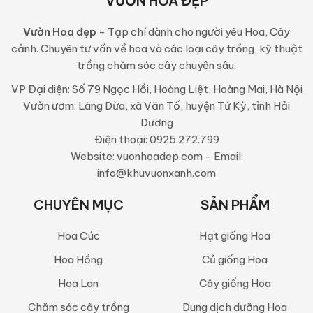
VƯỜN HOA ĐẸP
Vườn Hoa đẹp
- Tạp chí dành cho người yêu Hoa, Cây
cảnh. Chuyên tư vấn về hoa và các loại cây trồng, kỹ thuật
trồng chăm sóc cây chuyên sâu.
VP Đại diện: Số 79 Ngọc Hồi, Hoàng Liệt, Hoàng Mai, Hà Nội
Vườn ươm: Làng Dừa, xã Văn Tố, huyện Tứ Kỳ, tỉnh Hải
Dương
Điện thoại: 0925.272.799
Website: vuonhoadep.com - Email:
info@khuvuonxanh.com
CHUYÊN MỤC
SẢN PHẨM
Hoa Cúc
Hạt giống Hoa
Hoa Hồng
Củ giống Hoa
Hoa Lan
Cây giống Hoa
Chăm sóc cây trồng
Dung dịch dưỡng Hoa