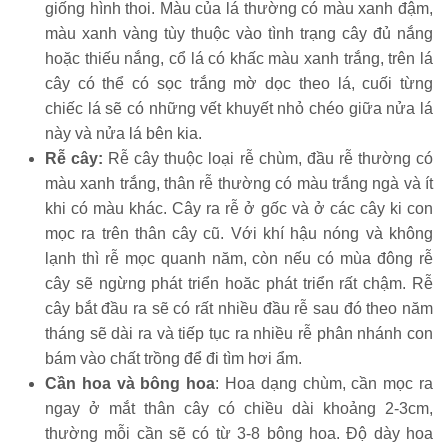
giống hình thoi. Màu của lá thường có màu xanh đậm,
màu xanh vàng tùy thuộc vào tình trạng cây đủ nắng
hoặc thiếu nắng, cổ lá có khấc màu xanh trắng, trên lá
cây có thể có sọc trắng mờ dọc theo lá, cuối từng
chiếc lá sẽ có những vết khuyết nhỏ chéo giữa nửa lá
này và nửa lá bên kia.
Rễ cây:
Rễ cây thuộc loại rễ chùm, đầu rễ thường có
màu xanh trắng, thân rễ thường có màu trắng ngà và ít
khi có màu khác. Cây ra rễ ở gốc và ở các cây ki con
mọc ra trên thân cây cũ. Với khí hậu nóng và không
lạnh thì rễ mọc quanh năm, còn nếu có mùa đông rễ
cây sẽ ngừng phát triển hoăc phát triển rất chậm. Rễ
cây bắt đầu ra sẽ có rất nhiều đầu rễ sau đó theo năm
tháng sẽ dài ra và tiếp tục ra nhiều rễ phân nhánh con
bám vào chất trồng để đi tìm hơi ẩm.
Cần hoa và bông hoa
: Hoa dạng chùm, cần mọc ra
ngay ở mắt thân cây có chiều dài khoảng 2-3cm,
thường mỗi cần sẽ có từ 3-8 bông hoa. Độ dày hoa