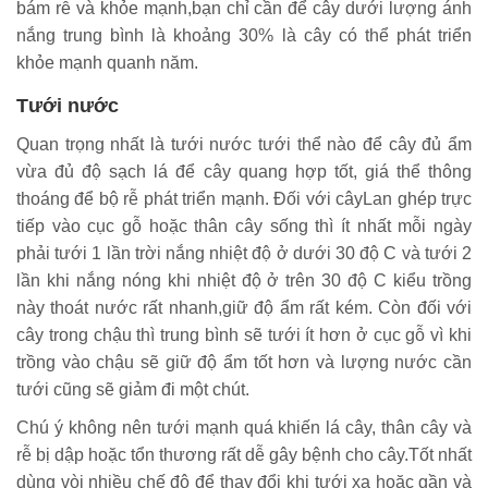
bám rễ và khỏe mạnh,bạn chỉ cần để cây dưới lượng ánh
nắng trung bình là khoảng 30% là cây có thể phát triển
khỏe mạnh quanh năm.
Tưới nước
Quan trọng nhất là tưới nước tưới thể nào để cây đủ ẩm
vừa đủ độ sạch lá để cây quang hợp tốt, giá thể thông
thoáng để bộ rễ phát triển mạnh. Đối với câyLan ghép trực
tiếp vào cục gỗ hoặc thân cây sống thì ít nhất mỗi ngày
phải tưới 1 lần trời nắng nhiệt độ ở dưới 30 độ C và tưới 2
lần khi nắng nóng khi nhiệt độ ở trên 30 độ C kiểu trồng
này thoát nước rất nhanh,giữ độ ẩm rất kém. Còn đối với
cây trong chậu thì trung bình sẽ tưới ít hơn ở cục gỗ vì khi
trồng vào chậu sẽ giữ độ ẩm tốt hơn và lượng nước cần
tưới cũng sẽ giảm đi một chút.
Chú ý không nên tưới mạnh quá khiến lá cây, thân cây và
rễ bị dập hoặc tổn thương rất dễ gây bệnh cho cây.Tốt nhất
dùng vòi nhiều chế độ để thay đổi khi tưới xa hoặc gần và