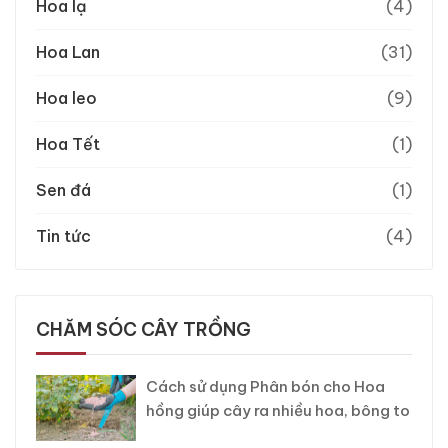
Hoa lạ
(4)
Hoa Lan
(31)
Hoa leo
(9)
Hoa Tết
(1)
Sen đá
(1)
Tin tức
(4)
CHĂM SÓC CÂY TRỒNG
Cách sử dụng Phân bón cho Hoa
hồng giúp cây ra nhiều hoa, bông to