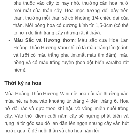
phụ thuộc vào cây to hay nhỏ, thường cần hoa ra ở
mỗi mắt của thân cây. Hoa mọc tương đối dày trên
thân, thường mỗi thân sẽ có khoảng 1/4 chiều dài của
thân. Mỗi bông hoa có đường kính từ 1,5-3cm (có thể
to hơn do tình trạng cây nhưng rất ít thấy).
Màu Sắc và Hương thơm
: Màu sắc của Hoa Lan
Hoàng Thảo Hương Vani chỉ có là màu trắng tím (cánh
và lưỡi có màu trắng pha tím,mắt màu tím đậm), màu
hồng và có màu trắng tuyền (hoa đột biến varalba rất
hiếm).
Thời kỳ ra hoa
Mùa Hoàng Thảo Hương Vani nở hoa dải rác thường vào
mùa hè, ra hoa vào khoảng từ tháng 4 đến tháng 6. Hoa
nở dải rác và dựa theo khí hậu và vùng miền nuôi trồng
cây. Vào thời điểm cuối năm cây sẽ ngừng phát triển và
rụng lá từ gốc sau đó lan dần lên ngọn nhưng cây vẫn hút
nước qua rễ để nuôi thân và cho hoa năm tới.