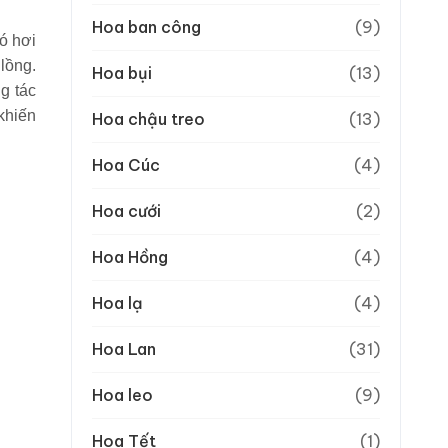
Hoa ban công
(9)
nó hơi
 lồng.
Hoa bụi
(13)
g tác
khiến
Hoa chậu treo
(13)
Hoa Cúc
(4)
Hoa cưới
(2)
Hoa Hồng
(4)
Hoa lạ
(4)
Hoa Lan
(31)
Hoa leo
(9)
Hoa Tết
(1)