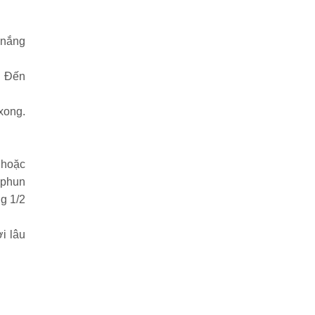
 nắng
. Đến
xong.
 hoặc
 phun
g 1/2
i lâu