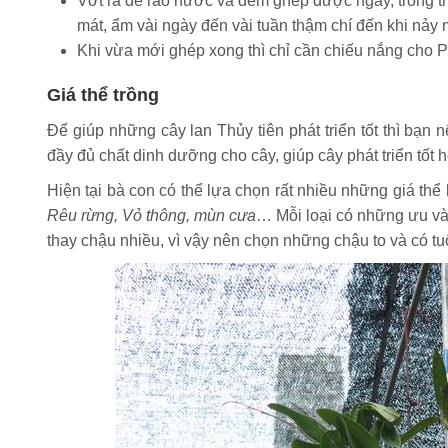
Vớt ra để ráo nước và đem ghép được ngay, trong t
mát, ẩm vài ngày đến vài tuần thậm chí đến khi nả
Khi vừa mới ghép xong thì chỉ cần chiếu nắng cho P
Giá thể trồng
Để giúp những cây lan Thủy tiên phát triển tốt thì bạn 
đầy đủ chất dinh dưỡng cho cây, giúp cây phát triển tốt 
Hiện tại bà con có thể lựa chọn rất nhiều những giá th
Rêu rừng, Vỏ thông, mùn cưa
… Mỗi loại có những ưu và
thay chậu nhiều, vì vậy nên chọn những chậu to và có tuổi