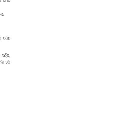
ở chỗ
0%.
g cấp
 xốp,
ển và