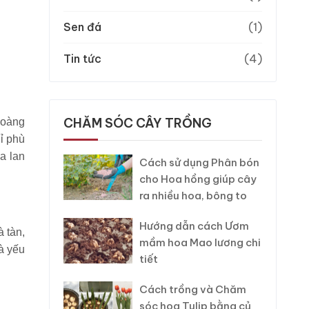
Sen đá
(1)
Tin tức
(4)
CHĂM SÓC CÂY TRỒNG
Hoàng
ỉ phù
a lan
Cách sử dụng Phân bón
cho Hoa hồng giúp cây
ra nhiều hoa, bông to
Hướng dẫn cách Ươm
 tàn,
mầm hoa Mao lương chi
à yếu
tiết
Cách trồng và Chăm
sóc hoa Tulip bằng củ