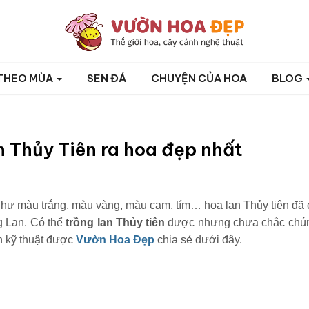
THEO MÙA
SEN ĐÁ
CHUYỆN CỦA HOA
BLOG
n Thủy Tiên ra hoa đẹp nhất
hư màu trắng, màu vàng, màu cam, tím… hoa lan Thủy tiên đã 
g Lan. Có thể
trồng lan Thủy tiên
được nhưng chưa chắc chú
h kỹ thuật được
Vườn Hoa Đẹp
chia sẻ dưới đây.