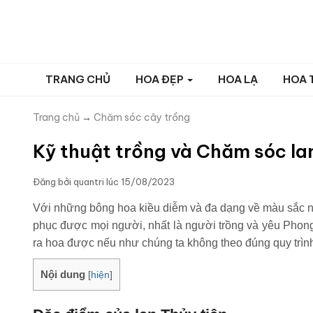
TRANG CHỦ
HOA ĐẸP
HOA LẠ
HOA 
Trang chủ
→
Chăm sóc cây trồng
Kỹ thuật trồng và Chăm sóc la
Đăng bởi
quantri
lúc
15/08/2023
Với những bông hoa kiều diễm và đa dạng về màu sắc n
phục được mọi người, nhất là người trồng và yêu Phon
ra hoa được nếu như chúng ta không theo đúng quy trìn
Nội dung
[
hiện
]