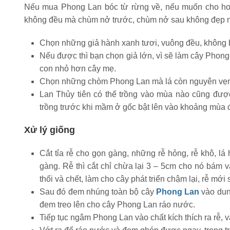
Nếu mua Phong Lan bóc từ rừng về, nếu muốn cho hoa
không đều mà chùm nở trước, chùm nở sau không đẹp n
Chọn những giả hành xanh tươi, vuông đều, không bị
Nếu được thì bạn chọn giả lớn, vì sẽ làm cây Phon
con nhỏ hơn cây mẹ.
Chọn những chòm Phong Lan mà lá còn nguyên vẹn, 
Lan Thủy tiên có thể trồng vào mùa nào cũng được
trồng trước khi mầm ở gốc bật lên vào khoảng mùa đ
Xử lý giống
Cắt tỉa rễ cho gọn gàng, những rễ hỏng, rễ khô, lá 
gàng. Rễ thì cắt chỉ chừa lại 3 – 5cm cho nó bám và
thối và chết, làm cho cây phát triển chậm lại, rễ mới 
Sau đó đem nhúng toàn bộ cây
Phong Lan
vào dung
đem treo lên cho cây Phong Lan ráo nước.
Tiếp tục ngâm Phong Lan vào chất kích thích ra rễ,