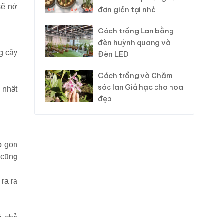
sẽ nở
đơn giản tại nhà
Cách trồng Lan bằng
đèn huỳnh quang và
g cây
Đèn LED
Cách trồng và Chăm
sóc lan Giả hạc cho hoa
 nhất
đẹp
o gọn
ễ cũng
ra ra