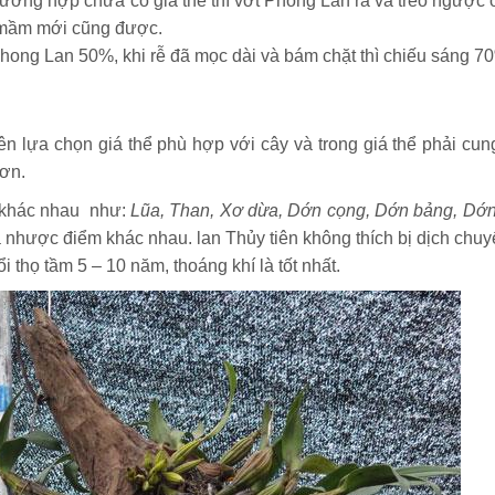
rường hợp chưa có giá thể thì vớt Phong Lan ra và treo ngược 
y mầm mới cũng được.
hong Lan 50%, khi rễ đã mọc dài và bám chặt thì chiếu sáng 7
nên lựa chọn giá thể phù hợp với cây và trong giá thể phải cun
hơn.
ể khác nhau như:
Lũa, Than, Xơ dừa, Dớn cọng, Dớn bảng, Dớn
 nhược điểm khác nhau. lan Thủy tiên không thích bị dịch chuy
 thọ tầm 5 – 10 năm, thoáng khí là tốt nhất.