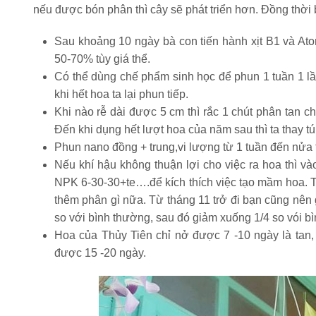
nếu được bón phân thì cây sẽ phát triển hơn. Đồng thờ
Sau khoảng 10 ngày bà con tiến hành xịt B1 và Aton
50-70% tùy giá thể.
Có thể dùng chế phẩm sinh học để phun 1 tuần 1 lầ
khi hết hoa ta lại phun tiếp.
Khi nào rễ dài được 5 cm thì rắc 1 chút phân tan c
Đến khi dụng hết lượt hoa của năm sau thì ta thay tú
Phun nano đồng + trung,vi lượng từ 1 tuần đến nửa 
Nếu khí hậu không thuận lợi cho việc ra hoa thì v
NPK 6-30-30+te….để kích thích việc tạo mầm hoa. Ti
thêm phân gì nữa. Từ tháng 11 trở đi bạn cũng nên
so với bình thường, sau đó giảm xuống 1/4 so vói b
Hoa của Thủy Tiên chỉ nở được 7 -10 ngày là tan, 
được 15 -20 ngày.