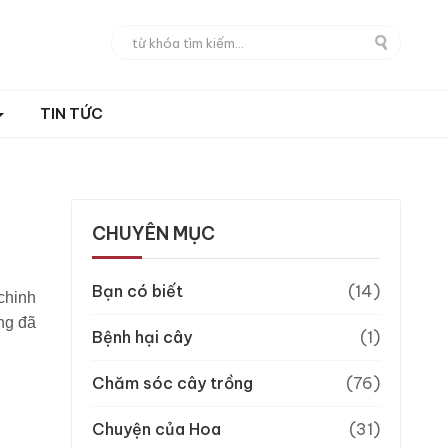
TIN TỨC
CHUYÊN MỤC
Bạn có biết
(14)
chinh
ng đã
Bệnh hại cây
(1)
Chăm sóc cây trồng
(76)
Chuyện của Hoa
(31)