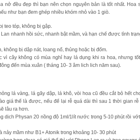
 nở đều đẹp thì bạn nên chọn nguyên bản là tốt nhất. Hoa 
ếu như bạn đem ghép nhiều khóm nhỏ vào 1 giò.
 teo tóp, không bị gập.
g Lan nhanh hồi sức, nhanh bật mầm, và hạn chế được tình trạn
không bị dập nát, loang nổ, thủng hoặc bị đốm.
 vì cây không có mùa nghỉ hay lá dụng khi ra hoa, nhưng tốt
ông đến mùa xuân ( tháng 10- 3 âm lich lich năm sau).
hỏng lá vàng, lá gãy dập, lá khô, vòi hoa cũ đều cắt bỏ hết ch
o giá thể là được, nếu để lại rễ quá dài thì sau 1 thời gian r
sẽ lâu ra hơn.
 dịch Physan 20 nồng độ 1ml/1lít nước trong 5-10 phút rồi vớt 
 và nảy mầm như B1+ Atonik trong khoảng 10- 30 phút