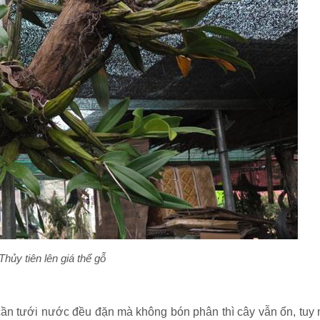
hủy tiên lên giá thể gỗ
 cần tưới nước đều đặn mà không bón phân thì cây vẫn ổn, tuy 