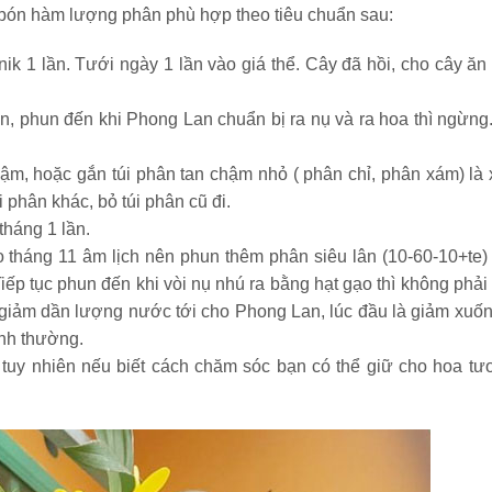
i bón hàm lượng phân phù hợp theo tiêu chuẩn sau:
ik 1 lần. Tưới ngày 1 lần vào giá thể. Cây đã hồi, cho cây ăn
n, phun đến khi Phong Lan chuẩn bị ra nụ và ra hoa thì ngừng
hậm, hoặc gắn túi phân tan chậm nhỏ ( phân chỉ, phân xám) là 
i phân khác, bỏ túi phân cũ đi.
tháng 1 lần.
ào tháng 11 âm lịch nên phun thêm phân siêu lân (10-60-10+te)
ếp tục phun đến khi vòi nụ nhú ra bằng hạt gạo thì không phải
 giảm dần lượng nước tới cho Phong Lan, lúc đầu là giảm xuốn
ình thường.
tuy nhiên nếu biết cách chăm sóc bạn có thể giữ cho hoa tươ