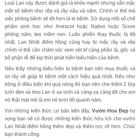
Loại Lan này được đánh giá là khỏe mạnh nhưng vẫn mắc
một số bệnh như rệp và rầy nâu và nấm. Chính vì thế mà
việc phòng bệnh sẽ tốt hơn là trị bệnh. Sử dụng một số chế
phẩm sinh học như Antracol hoặc Nativo hoặc Score
phòng nấm, teo mầm non. Luân phiên thay thuốc là tốt
nhất. Lan Nhất điểm hồng cũng hay bị mắc rầy và rệp
chính vì thế cần chăm sóc xem xét kĩ càng phần lá, gốc và
bộ phận rễ để kịp thời phát hiện biểu hiện của bệnh.
Nếu thấy những biểu hiện bị bệnh bạn nên mua thuốc và
xịt rầy sẽ giúp trị bệnh một cách hiệu quả nhất. Nếu như
trồng ở điều kiện khí quá nóng thì bạn nên che thêm 2 lớp
lưới đen và treo Lan ở xa lưới và càng xa càng tốt cho em
nó thật mát mẻ là em nó tươi tốt quanh năm.
Với những kiến thức cơ bản trên đây,
Vườn Hoa Đẹp
hy
vọng bạn sẽ có được những kiến thức hữu ích cho vườn
Lan Nhất điểm hồng thêm đẹp và thêm rực rỡ hơn. Chúc
bạn thành công.