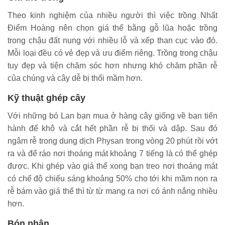
Theo kinh nghiệm của nhiều người thì việc trồng Nhất
Điểm Hoàng nên chọn giá thể bằng gỗ lũa hoặc trồng
trong chậu đất nung với nhiều lỗ và xếp than cục vào đó.
Mỗi loại đều có vẻ đẹp và ưu điểm riêng. Trồng trong chậu
tuy đẹp và tiện chăm sóc hơn nhưng khó chăm phần rễ
của chúng và cây dễ bị thối mầm hơn.
Kỹ thuật ghép cây
Với những bó Lan bạn mua ở hàng cây giống về bạn tiến
hành để khô và cắt hết phần rễ bị thối và dập. Sau đó
ngâm rễ trong dung dịch Physan trong vòng 20 phút rồi vớt
ra và để ráo nơi thoáng mát khoảng 7 tiếng là có thể ghép
được. Khi ghép vào giá thể xong bạn treo nơi thoáng mát
có chế độ chiếu sáng khoảng 50% cho tới khi mầm non ra
rễ bám vào giá thể thì từ từ mang ra nơi có ánh nắng nhiều
hơn.
Bón phân