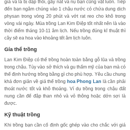
già và lá bị dập thối, gãy nát và nụ bạn cũng vặt luôn. Tiếp
đến bạn ngâm chúng vào 1 chậu nước có chứa dung dịch
physan trong vòng 20 phút và vớt rat reo cho khô trong
vòng vài ngày. Mùa trồng Lan Kim Điệp tốt nhất nên là vào
thời điểm tháng 10-11 âm lịch. Nếu trồng đúng kĩ thuật thì
cây sẽ ea hoa vào khoảng tết âm lịch luôn.
Gía thể trồng
Lan Kim Điệp có thể trồng hoàn toàn bằng gỗ lũa và trồng
trong chậu. Tùy vào sở thích và gu thẩm mỹ của bạn mà có
thể định hướng trồng bằng gì cho phù hợp. Yêu cầu chung
khá đơn giản về giá thể trồng
hoa Phong Lan
là cần phải
thoát nước tốt và khô thoáng. Ví dụ trồng trong chậu đất
nung cần để đập than nhỏ và vỏ thông hoặc dớn sợi là
được.
Kỹ thuật trồng
Khi trồng bạn cần cố định gốc ghép vào cho chắc với giá