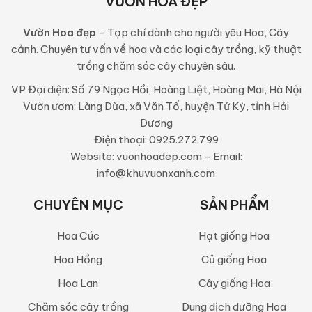
VƯỜN HOA ĐẸP
Vườn Hoa đẹp
- Tạp chí dành cho người yêu Hoa, Cây
cảnh. Chuyên tư vấn về hoa và các loại cây trồng, kỹ thuật
trồng chăm sóc cây chuyên sâu.
VP Đại diện: Số 79 Ngọc Hồi, Hoàng Liệt, Hoàng Mai, Hà Nội
Vườn ươm: Làng Dừa, xã Văn Tố, huyện Tứ Kỳ, tỉnh Hải
Dương
Điện thoại: 0925.272.799
Website: vuonhoadep.com - Email:
info@khuvuonxanh.com
CHUYÊN MỤC
SẢN PHẨM
Hoa Cúc
Hạt giống Hoa
Hoa Hồng
Củ giống Hoa
Hoa Lan
Cây giống Hoa
Chăm sóc cây trồng
Dung dịch dưỡng Hoa