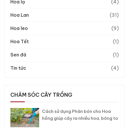
Hoa lạ
(4)
Hoa Lan
(31)
Hoa leo
(9)
Hoa Tết
(1)
Sen đá
(1)
Tin tức
(4)
CHĂM SÓC CÂY TRỒNG
Cách sử dụng Phân bón cho Hoa
hồng giúp cây ra nhiều hoa, bông to