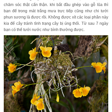
chăm sóc thật cẩn thận. khi bắt đầu ghép vào gỗ lũa thì
bạn để trong mát trắng mưa trực tiếp cũng như chi tưới
phun sương là được rồi. Không được xít các loại phân này
kia để cây tránh tình trạng cây bị úng thối. Từ sau 7 ngày
bạn có thể tưới nước như bình thường được.