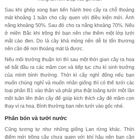
Sau khi ghép xong bạn tiến hành treo cây ra chỗ thoáng
mát khoảng 1 tuần cho cây quen với điều kiện mới. Ánh
nắng khoảng 50%. Sau đó cho ra nắng khoảng 70%. Nếu
ở miền Bắc khi trồng thì bạn nên che thêm một lớp lưới
mắt cáo đen. Do lá cây khá mỏng nên dễ bị tổn thương
nên cần đẻ nơi thoáng mát là được.
Nếu môi trường thuận lợi thì sau một thời gian cây ra hoa
sẽ bắt đầu ra các mầm con và tiếp tục chu kì sinh trưởng
của mình bình thường. Thời kì cây nghỉ đông nếu bạn
muốn chúng nghỉ và muốn nhân giống thì có thể tưới các
loại phân B1 vào thân và phải pha thật loãng tưới một lần
một tuần lên thân cây để giúp kích thích cây đẻ mầm con
thay vì ra hoa. Bình thường bạn nên tưới vào gốc nhé.
Phân bón và tưới nước
Cũng tương tự như những giống Lan rừng khác. Thời
điểm mới trồng cây chưa quen với khí hậu nên bạn cần