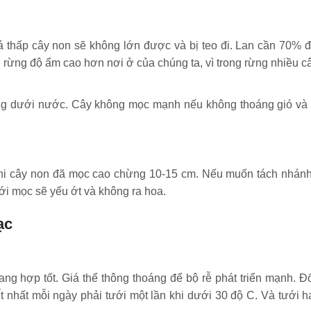
thấp cây non sẽ không lớn được và bị teo đi. Lan cần 70% 
ừng độ ẩm cao hơn nơi ở của chúng ta, vì trong rừng nhiều câ
g dưới nước. Cây không mọc mạnh nếu không thoáng gió và 
 khi cây non đã mọc cao chừng 10-15 cm. Nếu muốn tách nhánh
ới mọc sẽ yếu ớt và không ra hoa.
ạc
ng hợp tốt. Giá thể thông thoáng để bộ rễ phát triển mạnh. Đố
t nhất mỗi ngày phải tưới một lần khi dưới 30 độ C. Và tưới ha