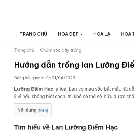
TRANG CHỦ
HOA ĐẸP
HOA LẠ
HOA 
Trang chủ
→
Chăm sóc cây trồng
Hướng dẫn trồng lan Lưỡng Đ
Đăng bởi
quantri
lúc
01/04/2023
Lưỡng Điểm Hạc
là loài Lan có màu sắc bắt mắt, rất 
ý vì nếu không biết cách, thì khó có thể sở hữu được 
Nội dung
[
hiện
]
Tìm hiểu về Lan Lưỡng Điểm Hạc