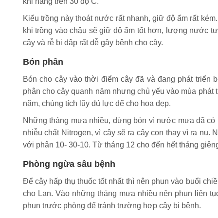
khi nắng trên 30 độ C.
Kiểu trồng này thoát nước rất nhanh, giữ độ ẩm rất kém. 
khi trồng vào chậu sẽ giữ độ ẩm tốt hơn, lượng nước tư
cây và rễ bị dập rất dễ gây bệnh cho cây.
Bón phân
Bón cho cây vào thời điểm cây đã và đang phát triển 
phân cho cây quanh năm nhưng chủ yếu vào mùa phát tr
năm, chúng tích lũy đủ lực để cho hoa đẹp.
Những tháng mưa nhiều, dừng bón vì nước mưa đã có rất
nhiễu chất Nitrogen, vì cây sẽ ra cây con thay vì ra nụ
với phân 10- 30-10. Từ tháng 12 cho đến hết tháng giê
Phòng ngừa sâu bệnh
Để cây hấp thụ thuốc tốt nhất thì nên phun vào buổi c
cho Lan. Vào những tháng mưa nhiều nên phun liên tục 
phun trước phòng để tránh trường hợp cây bị bệnh.