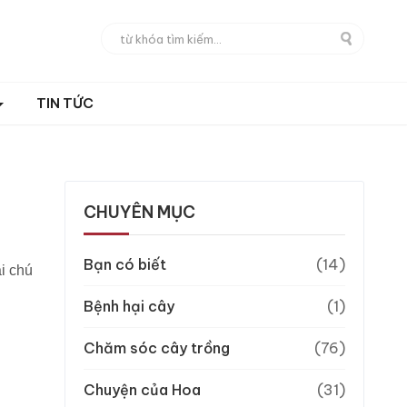
TIN TỨC
CHUYÊN MỤC
Bạn có biết
(14)
i chú
Bệnh hại cây
(1)
Chăm sóc cây trồng
(76)
Chuyện của Hoa
(31)