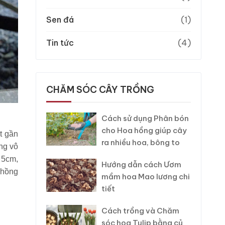
Sen đá
(1)
Tin tức
(4)
CHĂM SÓC CÂY TRỒNG
Cách sử dụng Phân bón
cho Hoa hồng giúp cây
t gần
ra nhiều hoa, bông to
ng vô
 5cm,
Hướng dẫn cách Ươm
 hồng
mầm hoa Mao lương chi
tiết
Cách trồng và Chăm
sóc hoa Tulip bằng củ