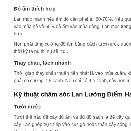
Độ ẩm thích hợp
Lan mọc mạnh nếu ẩm độ cần phải từ 60-70%. Nếu quá 
vào mùa hè và 60% độ ẩm vào mùa đông. Lan mọc trong r
hơn.
Nên phải tăng cường độ ẩm bằng cách tưới nước xuốn
thời kỳ ra nụ thì nụ sẽ ít đi.
Thay chậu, tách nhánh
Thời gian thay chậu thuận tiện nhất là vào mùa xuân,
phải có chừng 7-8 cành. Nếu chỉ có 4-5 cành, cây non m
Kỹ thuật chăm sóc Lan Lưỡng Điểm H
Tưới nước
Tưới thể nào để cây đủ ẩm và đủ độ sạch lá để cây qua
cây Lan ghép trực tiếp vào cục gỗ hoặc thân cây sống. Í