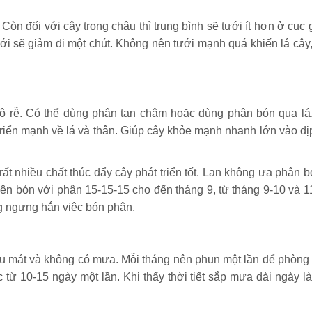
Còn đối với cây trong chậu thì trung bình sẽ tưới ít hơn ở cục 
ới sẽ giảm đi một chút. Không nên tưới mạnh quá khiến lá cây,
bộ rễ. Có thể dùng phân tan chậm hoặc dùng phân bón qua lá
iển mạnh về lá và thân. Giúp cây khỏe mạnh nhanh lớn vào dị
 nhiều chất thúc đẩy cây phát triển tốt. Lan không ưa phân b
. Nên bón với phân 15-15-15 cho đến tháng 9, từ tháng 9-10 và 
ng ngưng hẳn việc bón phân.
hiều mát và không có mưa. Mỗi tháng nên phun một lần để phòng
từ 10-15 ngày một lần. Khi thấy thời tiết sắp mưa dài ngày là