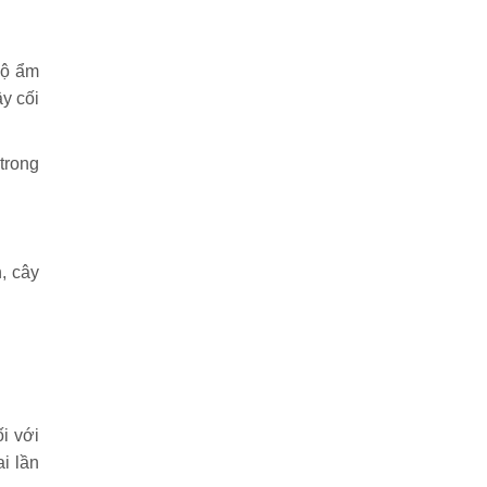
độ ẩm
y cối
trong
, cây
i với
i lần