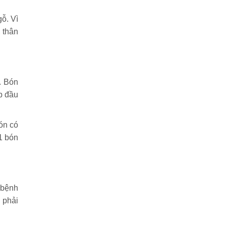
gỗ. Vì
 thân
. Bón
p đầu
ón có
11 bón
 bệnh
 phải