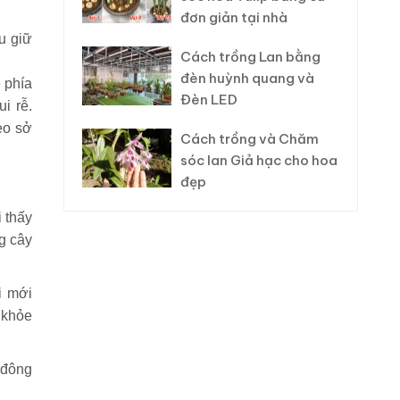
đơn giản tại nhà
u giữ
Cách trồng Lan bằng
đèn huỳnh quang và
 phía
Đèn LED
i rễ.
eo sở
Cách trồng và Chăm
sóc lan Giả hạc cho hoa
đẹp
 thấy
g cây
i mới
 khỏe
a đông