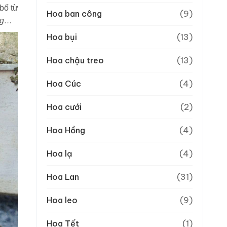
 bố từ
Hoa ban công
(9)
ng…
Hoa bụi
(13)
Hoa chậu treo
(13)
Hoa Cúc
(4)
Hoa cưới
(2)
Hoa Hồng
(4)
Hoa lạ
(4)
Hoa Lan
(31)
Hoa leo
(9)
Hoa Tết
(1)