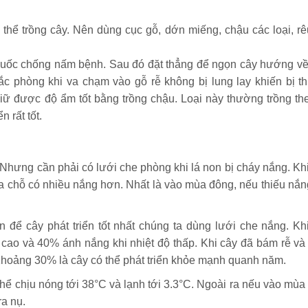
hể trồng cây. Nên dùng cục gỗ, dớn miếng, chậu các loại, rê
thuốc chống nấm bệnh. Sau đó đặt thẳng để ngọn cây hướng về
c phòng khi va chạm vào gỗ rễ không bị lung lay khiến bị thu
iữ được độ ẩm tốt bằng trồng chậu. Loại này thường trồng th
 rất tốt.
 Nhưng cần phải có lưới che phòng khi lá non bị cháy nắng. Khi
ra chỗ có nhiều nắng hơn. Nhất là vào mùa đông, nếu thiếu nắn
ể cây phát triển tốt nhất chúng ta dùng lưới che nắng. Kh
ộ cao và 40% ánh nắng khi nhiệt độ thấp. Khi cây đã bám rễ và
Khoảng 30% là cây có thể phát triển khỏe mạnh quanh năm.
 thể chịu nóng tới 38°C và lạnh tới 3.3°C. Ngoài ra nếu vào mù
ra nụ.