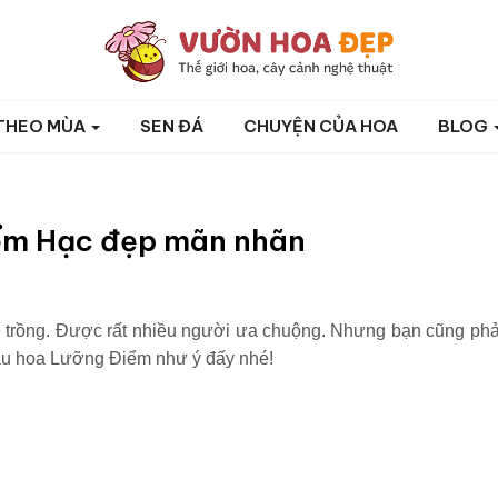
THEO MÙA
SEN ĐÁ
CHUYỆN CỦA HOA
BLOG
iểm Hạc đẹp mãn nhãn
dễ trồng. Được rất nhiều người ưa chuộng. Nhưng bạn cũng phả
chậu hoa Lưỡng Điểm như ý đấy nhé!