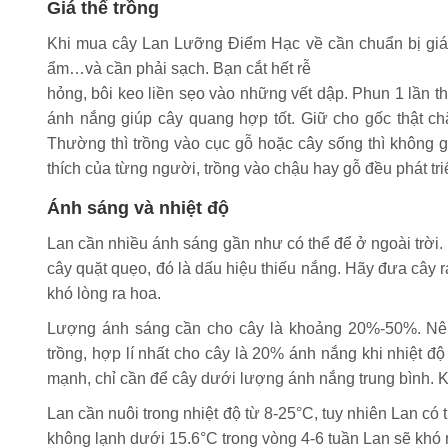
Giá thể trồng
Khi mua cây Lan Lưỡng Điểm Hạc về cần chuẩn bị giá t
ẩm…và cần phải sạch. Bạn cắt hết rễ
hỏng, bôi keo liền sẹo vào những vết dập. Phun 1 lần 
ánh nắng giúp cây quang hợp tốt. Giữ cho gốc thật chắ
Thường thì trồng vào cục gỗ hoặc cây sống thì không g
thích của từng người, trồng vào chậu hay gỗ đều phát triển
Ánh sáng và nhiệt độ
Lan cần nhiều ánh sáng gần như có thể để ở ngoài trời.
cây quặt quẹo, đó là dấu hiệu thiếu nắng. Hãy đưa cây 
khó lòng ra hoa.
Lượng ánh sáng cần cho cây là khoảng 20%-50%. Nên đ
trồng, hợp lí nhất cho cây là 20% ánh nắng khi nhiệt đ
mạnh, chỉ cần để cây dưới lượng ánh nắng trung bình. 
Lan cần nuôi trong nhiệt độ từ 8-25°C, tuy nhiên Lan có
không lạnh dưới 15.6°C trong vòng 4-6 tuần Lan sẽ khó 