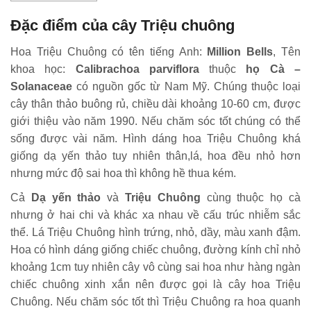
Đặc điểm của cây Triệu chuông
Hoa Triệu Chuông có tên tiếng Anh:
Million Bells
, Tên
khoa học:
Calibrachoa parviflora
thuộc
họ Cà –
Solanaceae
có nguồn gốc từ Nam Mỹ. Chúng thuộc loại
cây thân thảo buông rủ, chiều dài khoảng 10-60 cm, được
giới thiệu vào năm 1990. Nếu chăm sóc tốt chúng có thể
sống được vài năm. Hình dáng hoa Triệu Chuông khá
giống dạ yến thảo tuy nhiên thân,lá, hoa đều nhỏ hơn
nhưng mức độ sai hoa thì không hề thua kém.
Cả
Dạ yến thảo
và
Triệu Chuông
cùng thuộc họ cà
nhưng ở hai chi và khác xa nhau về cấu trúc nhiễm sắc
thể. Lá Triệu Chuông hình trứng, nhỏ, dầy, màu xanh đậm.
Hoa có hình dáng giống chiếc chuông, đường kính chỉ nhỏ
khoảng 1cm tuy nhiên cây vô cùng sai hoa như hàng ngàn
chiếc chuông xinh xắn nên được gọi là cây hoa Triệu
Chuông. Nếu chăm sóc tốt thì Triệu Chuông ra hoa quanh