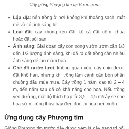
Cây giống Phượng tím tại Vườn ươm
Lập địa
: nên trồng ở nơi không khí thoáng sạch, mát
mẻ và có ánh sáng tốt.
Loại đất
: cây không kén đất, kể cả đất kiềm, chua
hoặc đất sỏi sạn.
Ánh sáng
: Giai đoạn cây con trong vườn ươm cần 1/3
đến 1/2 lượng ánh sáng, khi đã ra đất trồng cần nhiều
ánh sáng để tạo mầm hoa.
Chế độ nước tưới
: không quan yếu, cây chịu được
đất khô hạn, nhưng khi trồng làm cảnh cần bón phân
chuồng đầu mùa mưa. Cây trồng 1 năm, cao từ 2 – 4
m, đến năm sau đã có khả năng cho hoa. Nếu trồng
ven đường, mật độ thích hợp từ 3,5 – 4,5 m/cây sẽ cho
hoa sớm, trồng thưa hay đơn độc thì hoa hơi muộn.
Ứng dụng cây Phượng tím
Giống Phượng tím trước đây được xem là cây trang trí nội