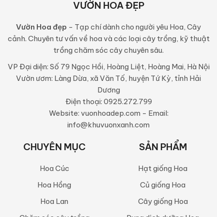
VƯỜN HOA ĐẸP
Vườn Hoa đẹp
- Tạp chí dành cho người yêu Hoa, Cây
cảnh. Chuyên tư vấn về hoa và các loại cây trồng, kỹ thuật
trồng chăm sóc cây chuyên sâu.
VP Đại diện: Số 79 Ngọc Hồi, Hoàng Liệt, Hoàng Mai, Hà Nội
Vườn ươm: Làng Dừa, xã Văn Tố, huyện Tứ Kỳ, tỉnh Hải
Dương
Điện thoại: 0925.272.799
Website: vuonhoadep.com - Email:
info@khuvuonxanh.com
CHUYÊN MỤC
SẢN PHẨM
Hoa Cúc
Hạt giống Hoa
Hoa Hồng
Củ giống Hoa
Hoa Lan
Cây giống Hoa