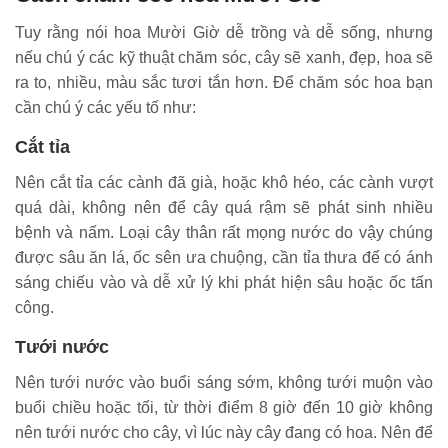
Tuy rằng nói hoa Mười Giờ dễ trồng và dễ sống, nhưng
nếu chú ý các kỹ thuật chăm sóc, cây sẽ xanh, đẹp, hoa sẽ
ra to, nhiều, màu sắc tươi tắn hơn. Để chăm sóc hoa bạn
cần chú ý các yếu tố như:
Cắt tỉa
Nên cắt tỉa các cành đã già, hoặc khô héo, các cành vượt
quá dài, không nên để cây quá rậm sẽ phát sinh nhiều
bệnh và nấm. Loại cây thân rất mọng nước do vậy chúng
được sâu ăn lá, ốc sên ưa chuộng, cần tỉa thưa để có ánh
sáng chiếu vào và dễ xử lý khi phát hiện sâu hoặc ốc tấn
công.
Tưới nước
Nên tưới nước vào buổi sáng sớm, không tưới muộn vào
buổi chiều hoặc tối, từ thời điểm 8 giờ đến 10 giờ không
nên tưới nước cho cây, vì lúc này cây đang có hoa. Nên để