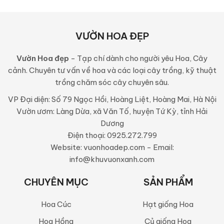
VƯỜN HOA ĐẸP
Vườn Hoa đẹp
- Tạp chí dành cho người yêu Hoa, Cây
cảnh. Chuyên tư vấn về hoa và các loại cây trồng, kỹ thuật
trồng chăm sóc cây chuyên sâu.
VP Đại diện: Số 79 Ngọc Hồi, Hoàng Liệt, Hoàng Mai, Hà Nội
Vườn ươm: Làng Dừa, xã Văn Tố, huyện Tứ Kỳ, tỉnh Hải
Dương
Điện thoại: 0925.272.799
Website: vuonhoadep.com - Email:
info@khuvuonxanh.com
CHUYÊN MỤC
SẢN PHẨM
Hoa Cúc
Hạt giống Hoa
Hoa Hồng
Củ giống Hoa