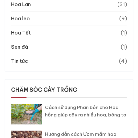
Hoa Lan
(31)
Hoa leo
(9)
Hoa Tết
(1)
Sen đá
(1)
Tin tức
(4)
CHĂM SÓC CÂY TRỒNG
Cách sử dụng Phân bón cho Hoa
hồng giúp cây ra nhiều hoa, bông to
Hướng dẫn cách Ươm mầm hoa